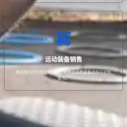
务。
精选国内外优质运动品牌，提供全品类装备选购与定制服
运动装备销售
运动装备销售
精选国内外优质运动品牌，提供全品类装备选购与定制
服务。