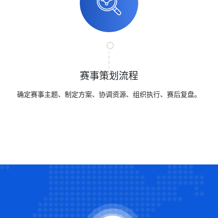
赛事策划流程
确定赛事主题、制定方案、协调资源、组织执行、赛后复盘。