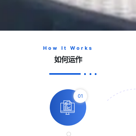
How It Works
如何运作
01