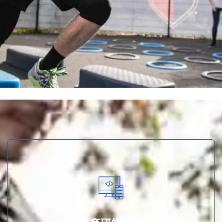
拓展。
开发体育主题研学课程，融合运动体验、文化学习与户外