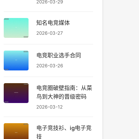
2026-03-29
知名电竞媒体
2026-03-27
电竞职业选手合同
2026-03-26
电竞圈破壁指南：从菜
鸟到大神的晋级密码
2026-03-12
电子竞技衫、ⅰg电子竞
技