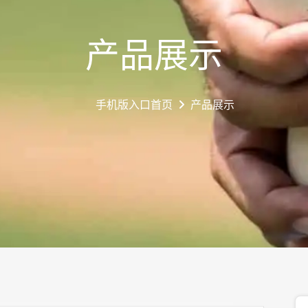
产品展示
手机版入口首页
产品展示