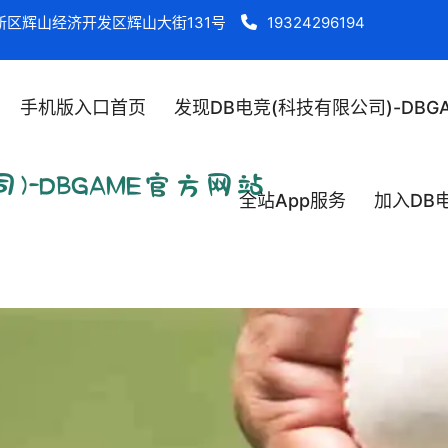
新区辉山经济开发区辉山大街131号
19324296194
手机版入口首页
发现DB电竞(科技有限公司)-DBG
全站app服务
加入DB