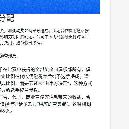
金分配
资）和
变动奖金
两部分组成。固定合作费用通常按
影响力等因素确定。合同中应明确薪酬支付时间和
月费用，遇节假日顺延。
通常涉及：
手在比赛中获得的全部奖金归俱乐部所有，俱
一定比例在代收代缴税金后给予选手提成。遗
成比例，而是表述为“由甲方决定”，这种方式
能导致选手权益受损。
广告、代言、商业宣传等活动带来的收益，合
方仅视情况给予乙方“相应的劳务费”。这种模糊
际收入。