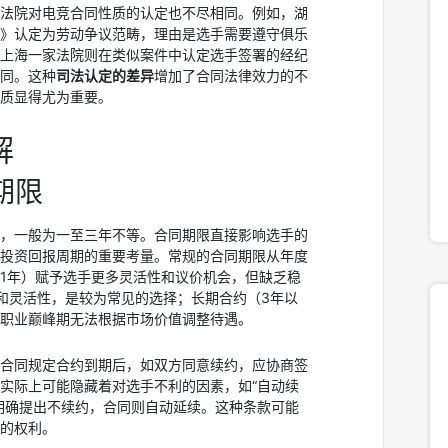
法院对电竞合同性质的认定也不尽相同。例如，湖
》认定为劳动争议范畴，理由是选手需要遵守俱乐
上海一家法院则在类似案件中认定选手签署的经纪
同。这种
司法认定的差异
增加了合同法律效力的不
质显得尤为重要。
解
期限
，一般为一至三年不等。合同期限直接影响选手的
投资回报周期的重要考量。常规的合同期限从年度
1年）赋予选手更多灵活性和议价机会，但缺乏稳
性和灵活性，是较为常见的选择；长期合约（3年以
职业巅峰期无法根据市场价值调整待遇。
合同规定合约到期后，如双方同意续约，应协商签
实际上可能隐藏着对选手不利的因素，如“自动续
明确提出不续约，合同则自动延续。这种条款可能
的权利。