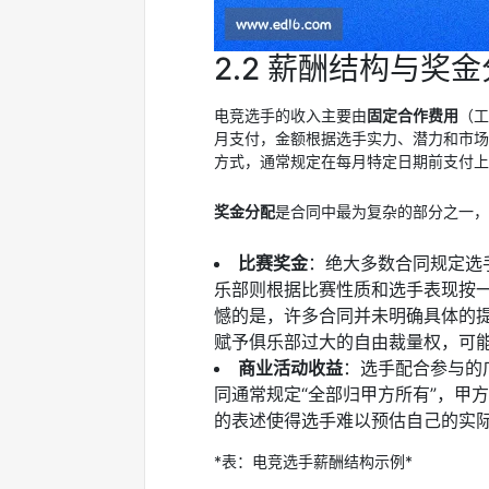
2.2 薪酬结构与奖
电竞选手的收入主要由
固定合作费用
（工
月支付，金额根据选手实力、潜力和市场
方式，通常规定在每月特定日期前支付上
奖金分配
是合同中最为复杂的部分之一，
比赛奖金
：绝大多数合同规定选
乐部则根据比赛性质和选手表现按
憾的是，许多合同并未明确具体的提
赋予俱乐部过大的自由裁量权，可
商业活动收益
：选手配合参与的
同通常规定“全部归甲方所有”，甲
的表述使得选手难以预估自己的实
*表：电竞选手薪酬结构示例*