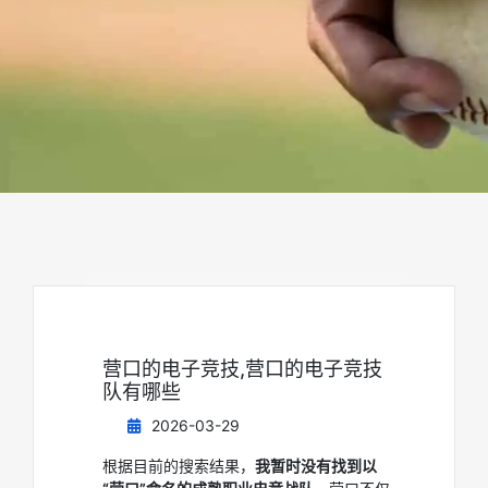
营口的电子竞技,营口的电子竞技
队有哪些
2026-03-29
根据目前的搜索结果，
我暂时没有找到以