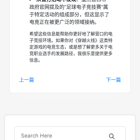
政府官网提及的“足球电子竞技赛”属
于特定活动的组成部分，但这显示了
电竞正在被更广泛的领域接纳。
希望这些信息能帮助你更好地了解营口的电
子竞技环境。如果你对《穿越火线》这类特
定游戏的电竞生态，或是想了解更多关于电
竞职业选手的发展路径，我很乐意提供更多
信息。
上一篇
下一篇